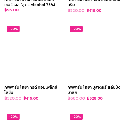
เซอร์ เจล (สูตร Alcohol 75%)
ครีม
Original
Current
฿
95.00
฿
520.00
฿
416.00
price
price
was:
is:
฿520.00.
฿416.00.
-20%
-20%
กิฟฟารีน ไฮยา ทรีดี คอมเพล็กซ์
กิฟฟารีน ไฮยา บูสเตอร์ สลีปปิ้ง
โลชั่น
มาสก์
Original
Current
Original
Current
฿
520.00
฿
660.00
฿
416.00
฿
528.00
price
price
price
price
was:
is:
was:
is:
฿520.00.
฿416.00.
฿660.00.
฿528.00.
-20%
-20%