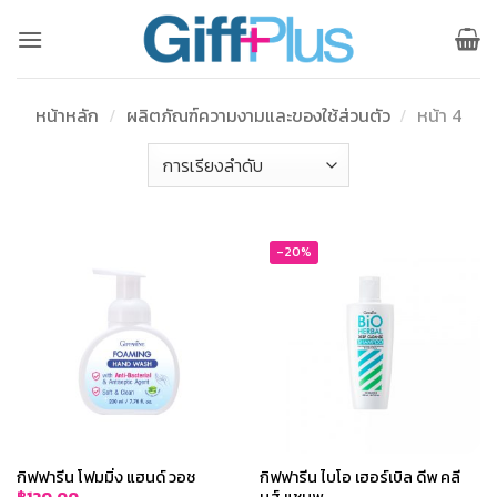
ข้าม
ไป
ยัง
เนื้อหา
หน้าหลัก
/
ผลิตภัณฑ์ความงามและของใช้ส่วนตัว
/
หน้า 4
-20%
กิฟฟารีน โฟมมิ่ง แฮนด์ วอช
กิฟฟารีน ไบโอ เฮอร์เบิล ดีพ คลี
นส์ แชมพู