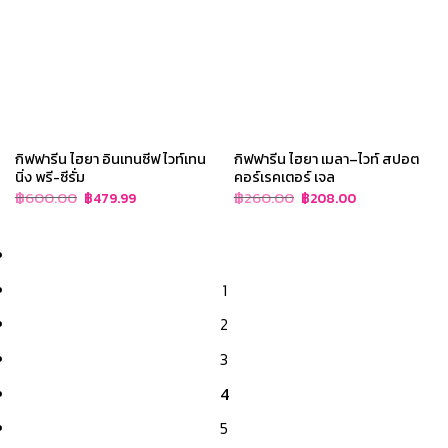
กิฟฟารีน ไฮยา อินเทนซีฟ ไวท์เทน
กิฟฟารีน ไฮยา เมลา–ไวท์ สปอต
นิ่ง พรี-ซีรั่ม
คอร์เรคเตอร์ เจล
Original
Current
Original
Current
฿
600.00
฿
260.00
฿
479.99
฿
208.00
price
price
price
price
was:
is:
was:
is:
฿600.00.
฿479.99.
฿260.00.
฿208.00.
1
2
3
4
5