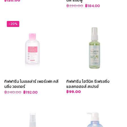
฿
120.00
Original
Current
฿
230.00
฿
184.00
price
price
was:
is:
฿230.00.
฿184.00.
-20%
กิฟฟารีน ไมเซลล่าร์ เพอร์เฟค คลี
กิฟฟารีน ไฮจีนิค รีเฟรชชิ่ง
นซิ่ง วอเตอร์
แอลกอฮอล์ สเปรย์
Original
Current
฿
240.00
฿
99.00
฿
192.00
price
price
was:
is:
฿240.00.
฿192.00.