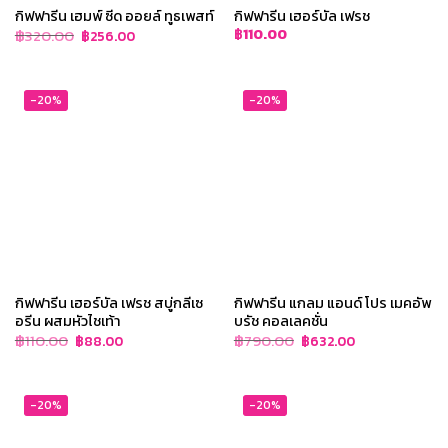
กิฟฟารีน เฮมพ์ ซีด ออยล์ ทูธเพสท์
กิฟฟารีน เฮอร์บัล เฟรช
Original
Current
฿
320.00
฿
110.00
฿
256.00
price
price
was:
is:
฿320.00.
฿256.00.
-20%
-20%
กิฟฟารีน เฮอร์บัล เฟรช สบู่กลีเซ
กิฟฟารีน แกลม แอนด์ โปร เมคอัพ
อรีน ผสมหัวไชเท้า
บรัช คอลเลคชั่น
Original
Current
Original
Current
฿
110.00
฿
790.00
฿
88.00
฿
632.00
price
price
price
price
was:
is:
was:
is:
฿110.00.
฿88.00.
฿790.00.
฿632.00.
-20%
-20%