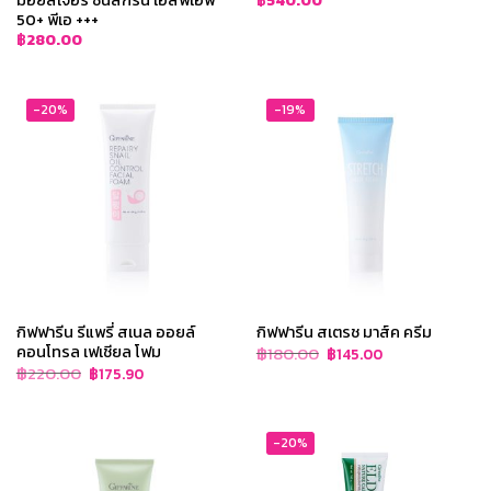
฿
540.00
50+ พีเอ +++
฿
280.00
-20%
-19%
กิฟฟารีน รีแพรี่ สเนล ออยล์
กิฟฟารีน สเตรช มาส์ค ครีม
คอนโทรล เฟเชียล โฟม
Original
Current
฿
180.00
฿
145.00
price
price
Original
Current
฿
220.00
฿
175.90
was:
is:
price
price
฿180.00.
฿145.00.
was:
is:
฿220.00.
฿175.90.
-20%