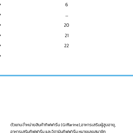
6
…
20
21
22
ตัวแทนจำหน่ายสินค้ากิฟฟารีน (Giffarine),อาหารเสริมผู้สูงอายุ,
อาหารเสริมกิฟฟารีน และวิตามินกิฟฟารีน หมายเลขสมาชิก