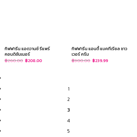
กิฟฟารีน แอดวานซ์ รีแพร์
กิฟฟารีน แอนตี้ แบคทีเรียล ชาว
คอนดิชันเนอร์
เวอร์ ครีม
Original
Current
Original
Current
฿
260.00
฿
300.00
฿
208.00
฿
239.99
price
price
price
price
was:
is:
was:
is:
฿260.00.
฿208.00.
฿300.00.
฿239.99.
1
2
3
4
5