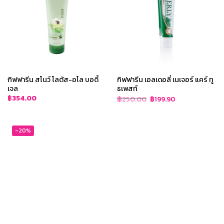
กิฟฟารีน สโนว์ โลตัส-อโล บอดี้
กิฟฟารีน เอลเดอลี่ เนเจอร์ แคร์ ทู
เจล
ธเพสท์
Original
Current
฿
354.00
฿
250.00
฿
199.90
price
price
was:
is:
฿250.00.
฿199.90.
-20%