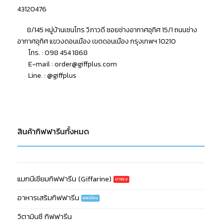
43120476
8/145 หมู่บ้านเซนโทร วิภาวดี ซอยช่างอากาศอุทิศ 15/1 ถนนช่าง
อากาศอุทิศ แขวงดอนเมือง เขตดอนเมือง กรุงเทพฯ 10210
โทร. : 098 454 1868
E-mail :
order@giffplus.com
Line. : @giffplus
สินค้ากิฟฟารีนทั้งหมด
แมกนีเซียมกิฟฟารีน (Giffarine)
อาหารเสริมกิฟฟารีน
วิตามินซี กิฟฟารีน