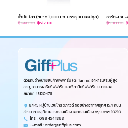
น้ำมันปลา (ขนาด 1,000 มก. บรรจุ 90 แคปซูล)
อาร์ก-เอน-
Original
Current
O
฿
640.00
฿
580.00
฿
512.00
price
price
p
was:
is:
w
฿640.00.
฿512.00.
฿
ตัวแทนจำหน่ายสินค้ากิฟฟารีน (Giffarine),อาหารเสริมผู้สูง
อายุ, อาหารเสริมกิฟฟารีน และวิตามินกิฟฟารีน หมายเลข
สมาชิก 43120476
8/145 หมู่บ้านเซนโทร วิภาวดี ซอยช่างอากาศอุทิศ 15/1 ถนน
ช่างอากาศอุทิศ แขวงดอนเมือง เขตดอนเมือง กรุงเทพฯ 10210
โทร. : 098 454 1868
E-mail :
order@giffplus.com