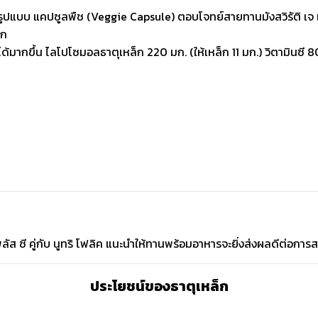
รูปแบบ แคปซูลพืช (Veggie Capsule) ตอบโจทย์สายทานมังสวิรัติ เจ
็ก
ได้มากขึ้น
ไลโปโซมอลธาตุเหล็ก 220 มก. (ให้เหล็ก 11 มก.) วิตามินซี 80
ัส ซี คู่กับ นูทริ โฟลิค แนะนำให้ทานพร้อมอาหารจะยิ่งส่งผลดีต่อการ
ประโยชน์ของธาตุเหล็ก