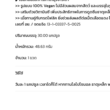
>> รูปแบบ 100% Vegan ไม่มีส่วนผสมจากสัตว์ และบรรจุใน
>> เสริมด้วยวิตามินซี เพิ่มประสิทธิภาพในการดูดซึมธาตุเหล
>> เมื่อทานคู่กับกรดโฟลิค ยิ่งช่วยส่งผลดีต่อเม็ดเลือดแดง 
เลขที่ อย. / จดแจ้ง:
13-1-03337-5-0025
ปริมาณบรรจุ:
30.00 แคปซูล
น้ำหนักรวม:
48.63 กรัม
จำนวน:
1 ขวด
วิธีใช้
วันละ 1 แคปซูล เวลาใดก็ได้ หากทานไลโปโซมอล ธาตุเหล็ก พล