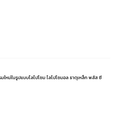
ตกรรมใหม่ในรูปแบบไลโปโซม ไลโปโซมอล ธาตุเหล็ก พลัส ซี
า