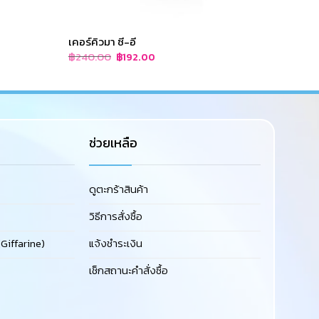
เคอร์คิวมา ซี-อี
แคลซีน
Original
Current
฿
240.00
฿
180.
฿
192.00
price
price
was:
is:
฿240.00.
฿192.00.
ช่วยเหลือ
ดูตะกร้าสินค้า
วิธีการสั่งซื้อ
Giffarine)
แจ้งชำระเงิน
เช็กสถานะคำสั่งซื้อ