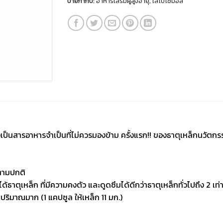
ป้ายกำกับ:
อาหารเสริมผู้สูงอายุ
,
ไลโปโซมอล
กจึงเป็นสารอาหารจำเป็นที่ไม่ควรมองข้าม ครั้งแรก!! ของธาตุเหล็กนวั
นตามปกติ
าตุเหล็ก ที่มีความคงตัว และดูดซึมได้ดีกว่าธาตุเหล็กทั่วไปถึง 2 เท่
นปริมาณมาก (1 แคปซูล ให้เหล็ก 11 มก.)