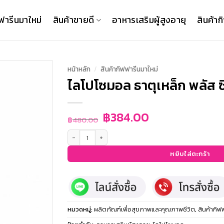
ฟารีนมาใหม่
สินค้าขายดี
อาหารเสริมผู้สูงอายุ
สินค้าก
หน้าหลัก
/
สินค้ากิฟฟารีนมาใหม่
ไลโปโซมอล ธาตุเหล็ก พลัส ซ
Original
Current
฿
384.00
฿
480.00
price
price
จำนวน ไลโปโซมอล ธาตุเหล็ก พลัส ซี ชิ้น
was:
is:
฿480.00.
฿384.00.
หยิบใส่ตะกร้า
หมวดหมู่:
ผลิตภัณฑ์เพื่อสุขภาพและคุณภาพชีวิต
,
สินค้ากิฟ