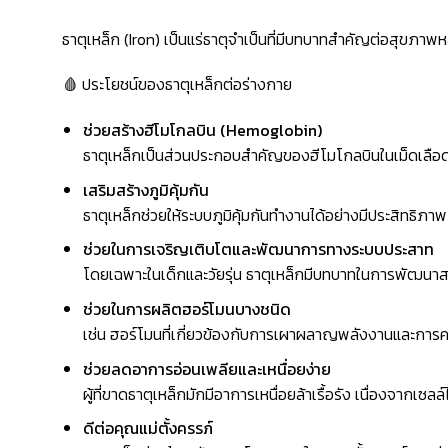
ธาตุเหล็ก (Iron) เป็นแร่ธาตุจำเป็นที่มีบทบาทสำคัญต่อสุขภา
🩸 ประโยชน์ของธาตุเหล็กต่อร่างกาย
ช่วยสร้างฮีโมโกลบิน (Hemoglobin)
ธาตุเหล็กเป็นส่วนประกอบสำคัญของฮีโมโกลบินในเม็ดเลือดแ
เสริมสร้างภูมิคุ้มกัน
ธาตุเหล็กช่วยให้ระบบภูมิคุ้มกันทำงานได้อย่างมีประสิทธิภา
ช่วยในการเจริญเติบโตและพัฒนาการทางระบบประสาท
โดยเฉพาะในเด็กและวัยรุ่น ธาตุเหล็กมีบทบาทในการพัฒนาส
ช่วยในการผลิตฮอร์โมนบางชนิด
เช่น ฮอร์โมนที่เกี่ยวข้องกับการเผาผลาญพลังงานและการ
ช่วยลดอาการอ่อนเพลียและเหนื่อยง่าย
ผู้ที่ขาดธาตุเหล็กมักมีอาการเหนื่อยล้าเรื้อรัง เนื่องจากเซล
ดีต่อคุณแม่ตั้งครรภ์