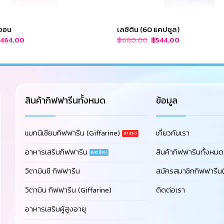
ออน
เลซิติน (60 แคปซูล)
riginal
Current
Original
Current
฿
680.00
฿
464.00
฿
544.00
rice
price
price
price
as:
is:
was:
is:
580.00.
฿464.00.
฿680.00.
฿544.00.
สินค้ากิฟฟารีนทั้งหมด
ข้อมูล
แมกนีเซียมกิฟฟารีน (Giffarine)
เกี่ยวกับเรา
อาหารเสริมกิฟฟารีน
สินค้ากิฟฟารีนทั้งหมด
วิตามินซี กิฟฟารีน
สมัครสมาชิกกิฟฟารีน(
วิตามิน กิฟฟารีน (Giffarine)
ติดต่อเรา
อาหารเสริมผู้สูงอายุ