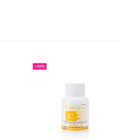
-20%
-19