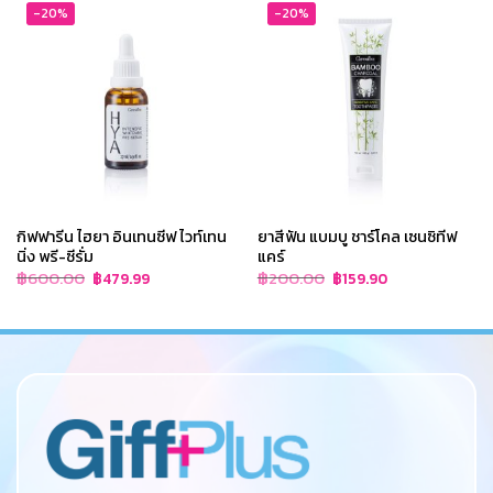
-20%
-20%
กิฟฟารีน ไฮยา อินเทนซีฟ ไวท์เทน
ยาสีฟัน แบมบู ชาร์โคล เซนซิทีฟ
นิ่ง พรี-ซีรั่ม
แคร์
Original
Current
Original
Current
฿
600.00
฿
200.00
฿
479.99
฿
159.90
price
price
price
price
was:
is:
was:
is:
฿600.00.
฿479.99.
฿200.00.
฿159.90.