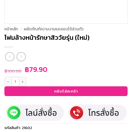
หน้าหลัก
/
ผลิตภัณฑ์ความงามและของใช้ส่วนตัว
โฟมล้างหน้ารักษาสิววัยรุ่น (ใหม่)
Original
Current
฿
79.90
฿
100.00
price
price
จำนวน โฟมล้างหน้ารักษาสิววัยรุ่น (ใหม่) ชิ้น
was:
is:
฿100.00.
฿79.90.
หยิบใส่ตะกร้า
รหัสสินค้า:
21602