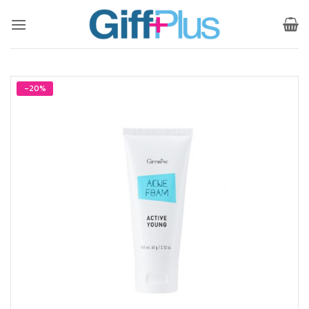
ข้าม
ไป
ยัง
เนื้อหา
-20%