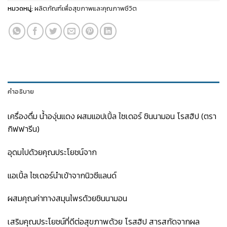
หมวดหมู่:
ผลิตภัณฑ์เพื่อสุขภาพและคุณภาพชีวิต
คำอธิบาย
เครื่องดื่ม น้ำองุ่นแดง ผสมแอปเปิ้ล ไซเดอร์ ชินนามอน โรสฮิป (ตรา
กิฟฟารีน)
อุดมไปด้วยคุณประโยชน์จาก
แอเปิ้ล ไซเดอร์นำเข้าจากนิวซีแลนด์
ผสมคุณค่าทางสมุนไพรด้วยชินนามอน
เสริมคุณประโยชน์ที่ดีต่อสุขภาพด้วย โรสฮิป สารสกัดจากผล