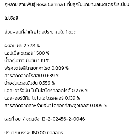
กุหลาบ สายพันธุ์ Rosa Canina L.ที่ปลูกในแถบทะเลเมดิเตอร์เรเนียน
ไม่เจือสี
ส่วนผสมที่สำคัญโดยประมาณใน 1 ขวด
ผงอบเชย 2.778 %
แอปเปิ้ลไซเดอร์ 1.500 %
น้ำองุ่นขาวเข้มข้น 1.111 %
ฟรุคโตโอลิโกแซคคาไรด์ 0.889 %
สารสกัดจากโรสฮิป 0.639 %
น้ำองุ่นแดงเข้มข้น 0.556 %
แอล-อาร์จีนีน โมโนไฮโดรคลอดไรด์ 0.278 %
แอล-ออร์นิทีน โมโนไฮโดรคลอร์ 0.139 %
สารสกัดจากสาหร่ายฮีมาโตคอคคัสพลูวิเอลิส 0.009 %
เลขที่ อย. / จดแจ้ง: 13-2-02456-2-0046
ปริมาณบรรจุ: 180.00 มิลลิลิตร