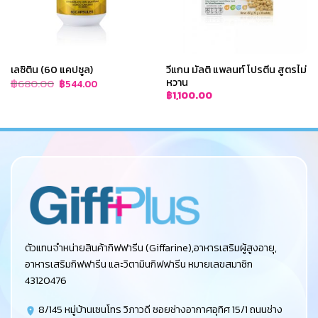
เลซิติน (60 แคปซูล)
วีแกน มัลติ แพลนท์ โปรตีน สูตรไม่
หวาน
Original
Current
฿
680.00
฿
544.00
price
price
฿
1,100.00
was:
is:
฿680.00.
฿544.00.
ตัวแทนจำหน่ายสินค้ากิฟฟารีน (Giffarine),อาหารเสริมผู้สูงอายุ,
อาหารเสริมกิฟฟารีน และวิตามินกิฟฟารีน หมายเลขสมาชิก
43120476
8/145 หมู่บ้านเซนโทร วิภาวดี ซอยช่างอากาศอุทิศ 15/1 ถนนช่าง