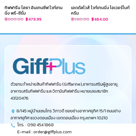
กิฟฟารีน ไฮยา อินเทนซีฟ ไวท์เทน
เอดดัลไวส์ ไวท์เทนนิ่ง โอเวอร์ไนท์
นิ่ง พรี-ซีรั่ม
ครีม
Original
Current
Original
Current
฿
600.00
฿
580.00
฿
479.99
฿
464.00
price
price
price
price
was:
is:
was:
is:
฿600.00.
฿479.99.
฿580.00.
฿464.00.
ตัวแทนจำหน่ายสินค้ากิฟฟารีน (Giffarine),อาหารเสริมผู้สูงอายุ,
อาหารเสริมกิฟฟารีน และวิตามินกิฟฟารีน หมายเลขสมาชิก
43120476
8/145 หมู่บ้านเซนโทร วิภาวดี ซอยช่างอากาศอุทิศ 15/1 ถนนช่าง
อากาศอุทิศ แขวงดอนเมือง เขตดอนเมือง กรุงเทพฯ 10210
โทร. : 098 454 1868
E-mail :
order@giffplus.com