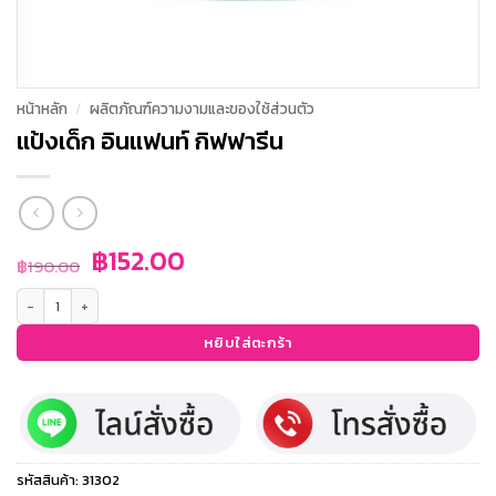
หน้าหลัก
/
ผลิตภัณฑ์ความงามและของใช้ส่วนตัว
แป้งเด็ก อินแฟนท์ กิฟฟารีน
Original
Current
฿
152.00
฿
190.00
price
price
จำนวน แป้งเด็ก อินแฟนท์ กิฟฟารีน ชิ้น
was:
is:
฿190.00.
฿152.00.
หยิบใส่ตะกร้า
รหัสสินค้า:
31302