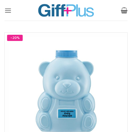
ข้าม
ไป
ยัง
เนื้อหา
-20%