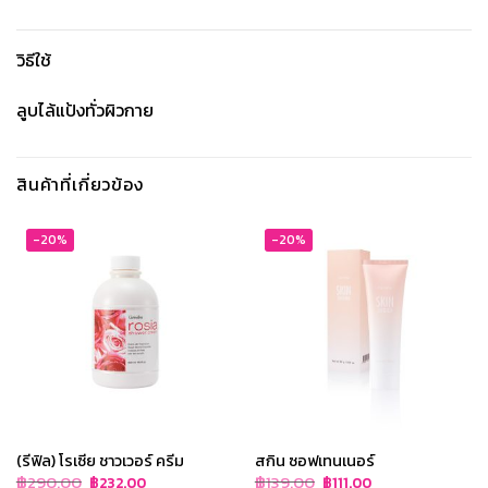
วิธีใช้
ลูบไล้แป้งทั่วผิวกาย
สินค้าที่เกี่ยวข้อง
-20%
-20%
(รีฟิล) โรเซีย ชาวเวอร์ ครีม
สกิน ซอฟเทนเนอร์
Original
Current
Original
Current
฿
290.00
฿
139.00
฿
232.00
฿
111.00