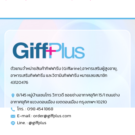
price
price
price
price
was:
is:
was:
is:
฿290.00.
฿232.00.
฿139.00.
฿111.00.
ตัวแทนจำหน่ายสินค้ากิฟฟารีน (Giffarine),อาหารเสริมผู้สูงอายุ,
อาหารเสริมกิฟฟารีน และวิตามินกิฟฟารีน หมายเลขสมาชิก
43120476
8/145 หมู่บ้านเซนโทร วิภาวดี ซอยช่างอากาศอุทิศ 15/1 ถนนช่าง
อากาศอุทิศ แขวงดอนเมือง เขตดอนเมือง กรุงเทพฯ 10210
โทร. : 098 454 1868
E-mail :
order@giffplus.com
Line. : @giffplus