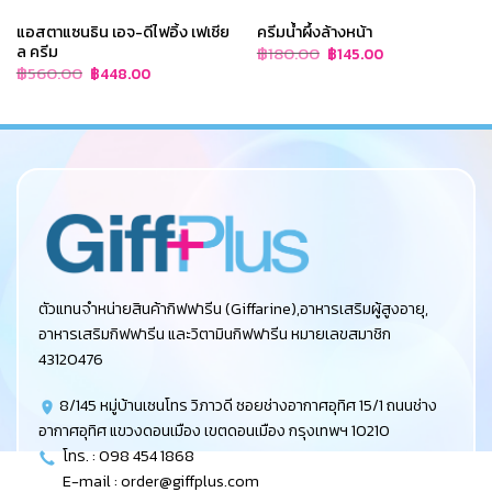
แอสตาแซนธิน เอจ-ดีไฟอิ้ง เฟเชีย
ครีมน้ำผึ้งล้างหน้า
ล ครีม
Original
Current
฿
180.00
฿
145.00
price
price
Original
Current
฿
560.00
฿
448.00
was:
is:
price
price
฿180.00.
฿145.00.
was:
is:
฿560.00.
฿448.00.
ตัวแทนจำหน่ายสินค้ากิฟฟารีน (Giffarine),อาหารเสริมผู้สูงอายุ,
อาหารเสริมกิฟฟารีน และวิตามินกิฟฟารีน หมายเลขสมาชิก
43120476
8/145 หมู่บ้านเซนโทร วิภาวดี ซอยช่างอากาศอุทิศ 15/1 ถนนช่าง
อากาศอุทิศ แขวงดอนเมือง เขตดอนเมือง กรุงเทพฯ 10210
โทร. : 098 454 1868
E-mail :
order@giffplus.com