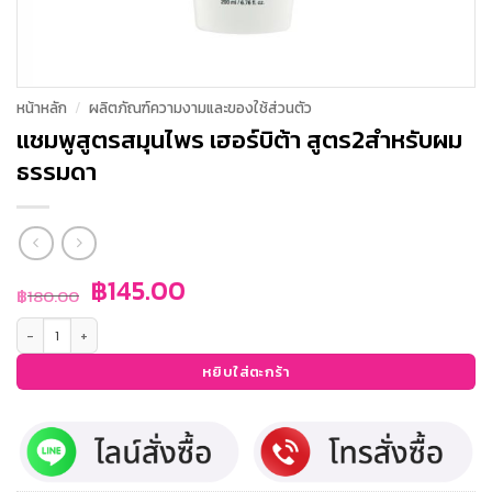
หน้าหลัก
/
ผลิตภัณฑ์ความงามและของใช้ส่วนตัว
แชมพูสูตรสมุนไพร เฮอร์บิต้า สูตร2สำหรับผม
ธรรมดา
Original
Current
฿
145.00
฿
180.00
price
price
จำนวน แชมพูสูตรสมุนไพร เฮอร์บิต้า สูตร2สำหรับผมธรรมดา ชิ้น
was:
is:
฿180.00.
฿145.00.
หยิบใส่ตะกร้า