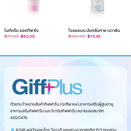
ไนท์ครีม แอคทีฟ ยัง
โรลออนระงับกลิ่นกาย เจวาลิน
Original
Current
Original
Current
฿
75.00
฿
100.00
฿
60.00
฿
79.99
price
price
price
price
was:
is:
was:
is:
฿75.00.
฿60.00.
฿100.00.
฿79.99.
ตัวแทนจำหน่ายสินค้ากิฟฟารีน (Giffarine),อาหารเสริมผู้สูงอายุ,
อาหารเสริมกิฟฟารีน และวิตามินกิฟฟารีน หมายเลขสมาชิก
43120476
8/145 หมู่บ้านเซนโทร วิภาวดี ซอยช่างอากาศอุทิศ 15/1 ถนนช่าง