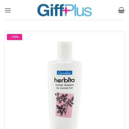
ข้าม
ไป
ยัง
เนื้อหา
-19%