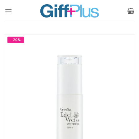
ข้าม
ไป
ยัง
เนื้อหา
-20%