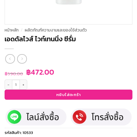
หน้าหลัก
/
ผลิตภัณฑ์ความงามและของใช้ส่วนตัว
เอดดัลไวส์ ไวท์เทนนิ่ง ซีรั่ม
Original
Current
฿
472.00
฿
590.00
price
price
จำนวน เอดดัลไวส์ ไวท์เทนนิ่ง ซีรั่ม ชิ้น
was:
is:
฿590.00.
฿472.00.
หยิบใส่ตะกร้า
รหัสสินค้า:
10533