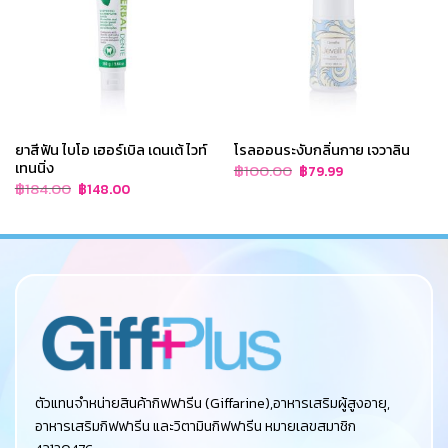
ยาสีฟัน ไบโอ เฮอร์เบิล เดนเต้ ไวท์
โรลออนระงับกลิ่นกาย เจวาลิน
เทนนิ่ง
Original
Current
฿
100.00
฿
79.99
price
price
Original
Current
฿
184.00
฿
148.00
was:
is:
price
price
฿100.00.
฿79.99.
was:
is:
฿184.00.
฿148.00.
ตัวแทนจำหน่ายสินค้ากิฟฟารีน (Giffarine),อาหารเสริมผู้สูงอายุ,
อาหารเสริมกิฟฟารีน และวิตามินกิฟฟารีน หมายเลขสมาชิก