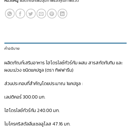
หมวดหมู่:
ผลิตภัณฑ์เพื่อสุขภาพและคุณภาพชีวิต
คำอธิบาย
ผลิตภัณฑ์เสริมอาหาร ไฮโดรไลซ์กัวร์กัม ผสม สารสกัดทับทิม และ
ผงมะม่วง ชนิดแคปซูล (ตรา กิฟฟารีน)
ส่วนประกอบที่สำคัญโดยประมาณ 1แคปซูล :
เลปติคอร์ 300.00 มก.
ไฮโดรไลซ์กัวร์กัม 240.00 มก.
ไมโครคริสตัลลีนเซลลูโลส 47.16 มก.