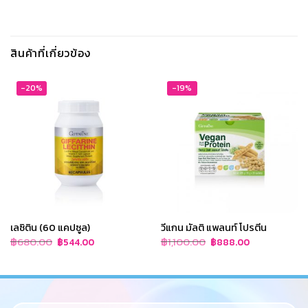
สินค้าที่เกี่ยวข้อง
-20%
-19%
เลซิติน (60 แคปซูล)
วีแกน มัลติ แพลนท์ โปรตีน
Original
Current
Original
Current
฿
680.00
฿
1,100.00
฿
544.00
฿
888.00
price
price
price
price
was:
is:
was:
is:
฿680.00.
฿544.00.
฿1,100.00.
฿888.00.