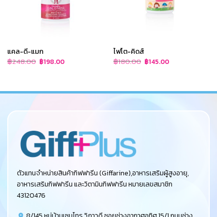
แคล-ดี-แมก
ไฟโต-คิดส์
Original
Current
Original
Current
฿
248.00
฿
180.00
฿
198.00
฿
145.00
price
price
price
price
was:
is:
was:
is:
฿248.00.
฿198.00.
฿180.00.
฿145.00.
ตัวแทนจำหน่ายสินค้ากิฟฟารีน (Giffarine),อาหารเสริมผู้สูงอายุ,
อาหารเสริมกิฟฟารีน และวิตามินกิฟฟารีน หมายเลขสมาชิก
43120476
8/145 หมู่บ้านเซนโทร วิภาวดี ซอยช่างอากาศอุทิศ 15/1 ถนนช่าง