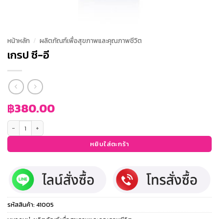
หน้าหลัก
/
ผลิตภัณฑ์เพื่อสุขภาพและคุณภาพชีวิต
เกรป ซี-อี
฿
380.00
จำนวน เกรป ซี-อี ชิ้น
หยิบใส่ตะกร้า
รหัสสินค้า:
41005