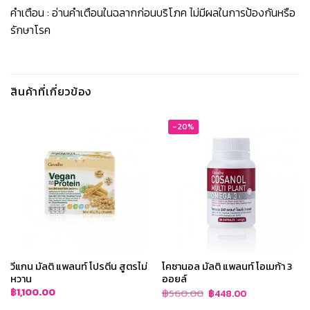
คำเตือน : อ่านคำเตือนในฉลากก่อนบริโภค ไม่มีผลในการป้องกันหรือ
รักษาโรค
สินค้าที่เกี่ยวข้อง
-20%
วีแกน มัลติ แพลนท์ โปรตีน สูตรไม่
โคซานอล มัลติ แพลนท์ โอเมก้า 3
หวาน
ออยล์
Original
Current
฿
1,100.00
฿
560.00
฿
448.00
price
price
was:
is: