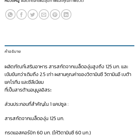
หมวดหมู่:
ผลิตภัณฑ์เพื่อสุขภาพและคุณภาพชีวิต
คำอธิบาย
ผลิตภัณฑ์เสริมอาหาร สารสกัดจากเมล็ดองุ่นสูงถึง 125 มก. และ
เข้มข้นกว่าเดิมถึง 2.5 เท่า ผสานคุณค่าของวิตามินซี วิตามินอี เบต้า
แคโรทีน และซีลีเนียม
ที่เป็นสารต้านอนุมูลอิสระ
ส่วนประกอบที่สำคัญใน 1 แคปซูล :
สารสกัดจากเมล็ดองุ่น 125 มก.
กรดแอสคอร์บิก 60 มก. (ให้วิตามินซี 60 มก.)