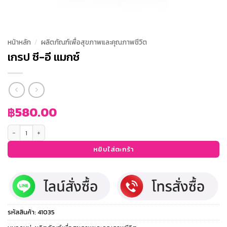
หน้าหลัก
/
ผลิตภัณฑ์เพื่อสุขภาพและคุณภาพชีวิต
เกรป ซี-อี แมกซ์
฿
580.00
จำนวน เกรป ซี-อี แมกซ์ ชิ้น
หยิบใส่ตะกร้า
รหัสสินค้า:
41035