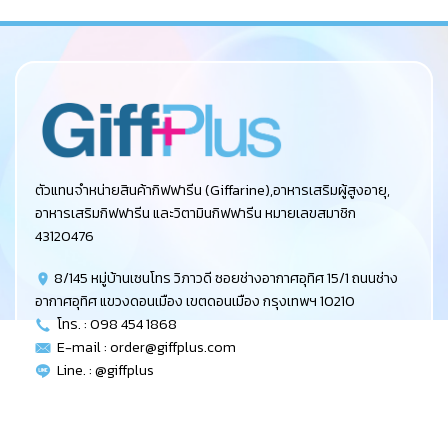
฿560.00.
฿448.00.
ตัวแทนจำหน่ายสินค้ากิฟฟารีน (Giffarine),อาหารเสริมผู้สูงอายุ,
อาหารเสริมกิฟฟารีน และวิตามินกิฟฟารีน หมายเลขสมาชิก
43120476
8/145 หมู่บ้านเซนโทร วิภาวดี ซอยช่างอากาศอุทิศ 15/1 ถนนช่าง
อากาศอุทิศ แขวงดอนเมือง เขตดอนเมือง กรุงเทพฯ 10210
โทร. : 098 454 1868
E-mail :
order@giffplus.com
Line. : @giffplus