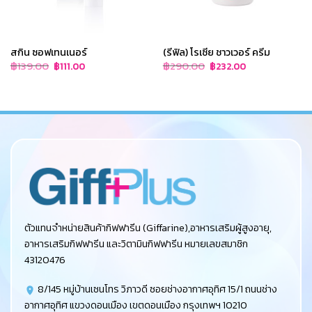
สกิน ซอฟเทนเนอร์
(รีฟิล) โรเซีย ชาวเวอร์ ครีม
Original
Current
Original
Current
฿
139.00
฿
290.00
฿
111.00
฿
232.00
price
price
price
price
was:
is:
was:
is:
฿139.00.
฿111.00.
฿290.00.
฿232.00.
ตัวแทนจำหน่ายสินค้ากิฟฟารีน (Giffarine),อาหารเสริมผู้สูงอายุ,
อาหารเสริมกิฟฟารีน และวิตามินกิฟฟารีน หมายเลขสมาชิก
43120476
8/145 หมู่บ้านเซนโทร วิภาวดี ซอยช่างอากาศอุทิศ 15/1 ถนนช่าง
อากาศอุทิศ แขวงดอนเมือง เขตดอนเมือง กรุงเทพฯ 10210