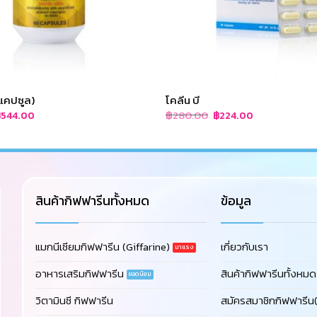
 แคปซูล)
โคลีน บี
riginal
Current
Original
Current
฿
280.00
฿
544.00
฿
224.00
rice
price
price
price
as:
is:
was:
is:
680.00.
฿544.00.
฿280.00.
฿224.00.
สินค้ากิฟฟารีนทั้งหมด
ข้อมูล
แมกนีเซียมกิฟฟารีน (Giffarine)
เกี่ยวกับเรา
อาหารเสริมกิฟฟารีน
สินค้ากิฟฟารีนทั้งหมด
วิตามินซี กิฟฟารีน
สมัครสมาชิกกิฟฟารีน(