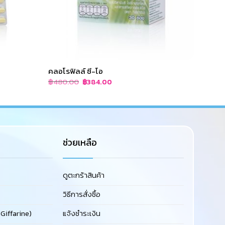
คลอโรฟิลล์ ซี-โอ
แคล-ด
Original
Current
฿
480.00
฿
248
฿
384.00
price
price
was:
is:
฿480.00.
฿384.00.
ช่วยเหลือ
ดูตะกร้าสินค้า
วิธีการสั่งซื้อ
Giffarine)
แจ้งชำระเงิน