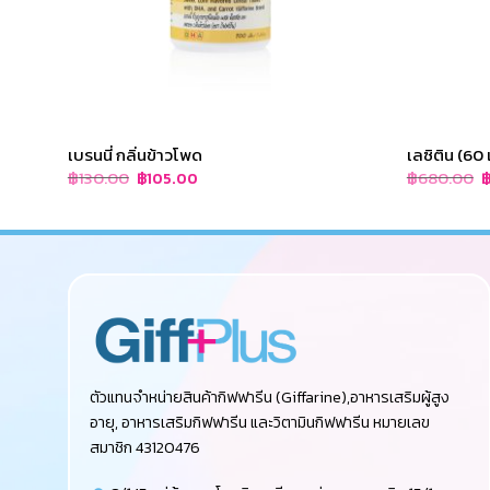
เบรนนี่ กลิ่นข้าวโพด
เลซิติน (60
Original
Current
O
฿
130.00
฿
680.00
฿
105.00
price
price
p
was:
is:
w
฿130.00.
฿105.00.
฿
ตัวแทนจำหน่ายสินค้ากิฟฟารีน (Giffarine),อาหารเสริมผู้สูง
อายุ, อาหารเสริมกิฟฟารีน และวิตามินกิฟฟารีน หมายเลข
สมาชิก 43120476