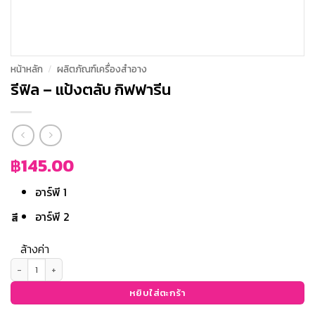
หน้าหลัก
/
ผลิตภัณฑ์เครื่องสำอาง
รีฟิล – แป้งตลับ กิฟฟารีน
฿
145.00
อาร์พี 1
อาร์พี 2
สี
ล้างค่า
จำนวน รีฟิล - แป้งตลับ กิฟฟารีน ชิ้น
หยิบใส่ตะกร้า