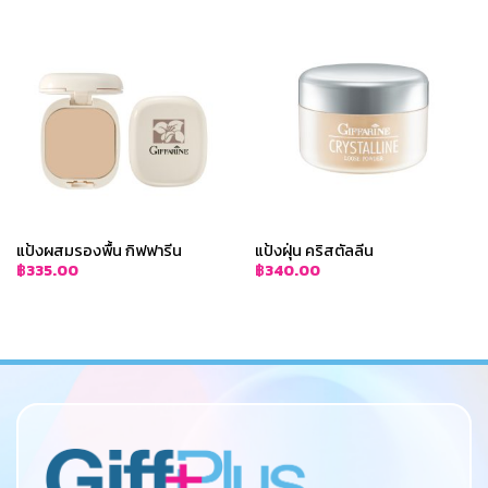
แป้งผสมรองพื้น กิฟฟารีน
แป้งฝุ่น คริสตัลลีน
฿
335.00
฿
340.00