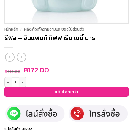
หน้าหลัก
/
ผลิตภัณฑ์ความงามและของใช้ส่วนตัว
รีฟิล – อินแฟนท์ กิฟฟารีน เบบี้ บาธ
Original
Current
฿
172.00
฿
215.00
price
price
จำนวน รีฟิล - อินแฟนท์ กิฟฟารีน เบบี้ บาธ ชิ้น
was:
is:
฿215.00.
฿172.00.
หยิบใส่ตะกร้า
รหัสสินค้า:
31502