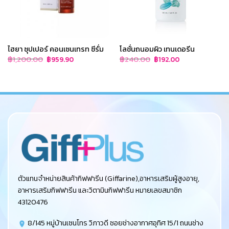
ไฮยา ซุปเปอร์ คอนเซนเทรท ซีรั่ม
โลชั่นถนอมผิว เทนเดอรีน
Original
Current
Original
Current
฿
1,200.00
฿
240.00
฿
959.90
฿
192.00
price
price
price
price
was:
is:
was:
is:
฿1,200.00.
฿959.90.
฿240.00.
฿192.00.
ตัวแทนจำหน่ายสินค้ากิฟฟารีน (Giffarine),อาหารเสริมผู้สูงอายุ,
อาหารเสริมกิฟฟารีน และวิตามินกิฟฟารีน หมายเลขสมาชิก
43120476
8/145 หมู่บ้านเซนโทร วิภาวดี ซอยช่างอากาศอุทิศ 15/1 ถนนช่าง