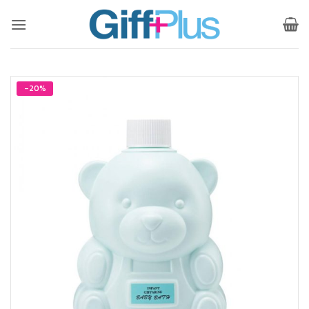
ข้าม
ไป
ยัง
เนื้อหา
-20%