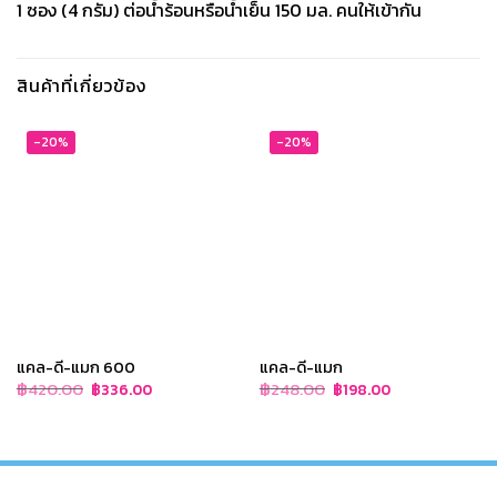
1 ซอง (4 กรัม) ต่อน้ำร้อนหรือน้ำเย็น 150 มล. คนให้เข้ากัน
สินค้าที่เกี่ยวข้อง
-20%
-20%
แคล-ดี-แมก 600
แคล-ดี-แมก
Original
Current
Original
Current
฿
420.00
฿
248.00
฿
336.00
฿
198.00
price
price
price
price
was:
is:
was:
is:
฿420.00.
฿336.00.
฿248.00.
฿198.00.