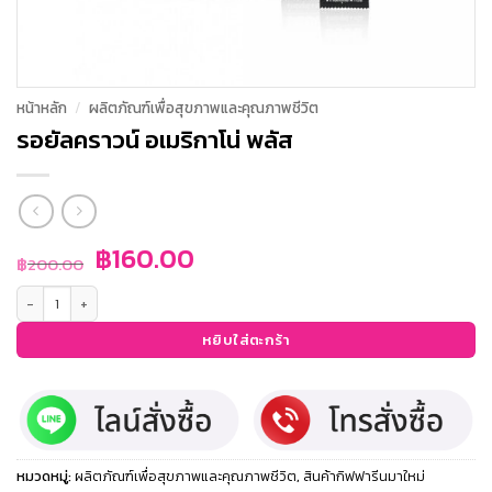
หน้าหลัก
/
ผลิตภัณฑ์เพื่อสุขภาพและคุณภาพชีวิต
รอยัลคราวน์ อเมริกาโน่ พลัส
Original
Current
฿
160.00
฿
200.00
price
price
จำนวน รอยัลคราวน์ อเมริกาโน่ พลัส ชิ้น
was:
is:
฿200.00.
฿160.00.
หยิบใส่ตะกร้า
หมวดหมู่:
ผลิตภัณฑ์เพื่อสุขภาพและคุณภาพชีวิต
,
สินค้ากิฟฟารีนมาใหม่