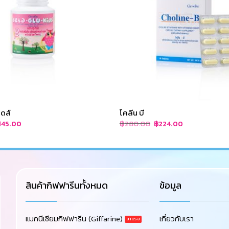
ิดส์
โคลีน บี
iginal
Current
Original
Current
฿
280.00
145.00
฿
224.00
rice
price
price
price
as:
is:
was:
is:
180.00.
฿145.00.
฿280.00.
฿224.00.
สินค้ากิฟฟารีนทั้งหมด
ข้อมูล
แมกนีเซียมกิฟฟารีน (Giffarine)
เกี่ยวกับเรา