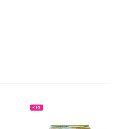
-19%
-20