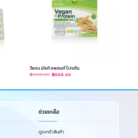
วีแกน มัลติ แพลนท์ โปรตีน
เบรนนี
Original
Current
฿
1,100.00
฿
130.
฿
888.00
price
price
was:
is:
฿1,100.00.
฿888.00.
ช่วยเหลือ
ดูตะกร้าสินค้า