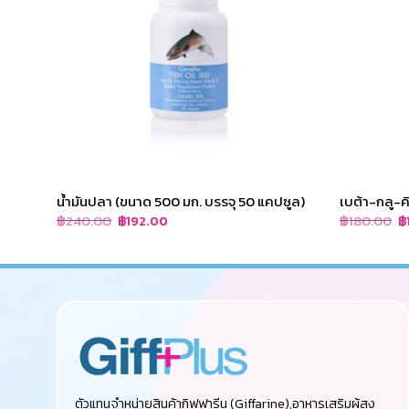
น้ำมันปลา (ขนาด 500 มก. บรรจุ 50 แคปซูล)
เบต้า-กลู-ค
Original
Current
Or
฿
240.00
฿
180.00
฿
192.00
฿
price
price
p
was:
is:
w
฿240.00.
฿192.00.
฿
ตัวแทนจำหน่ายสินค้ากิฟฟารีน (Giffarine),อาหารเสริมผู้สูง