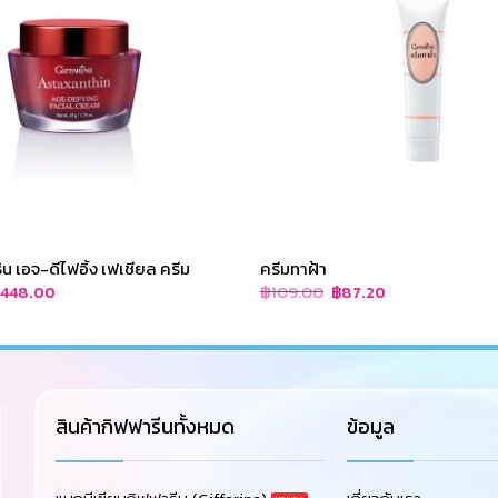
 เอจ-ดีไฟอิ้ง เฟเชียล ครีม
ครีมทาฝ้า
riginal
Current
Original
Current
฿
109.00
฿
448.00
฿
87.20
rice
price
price
price
as:
is:
was:
is:
560.00.
฿448.00.
฿109.00.
฿87.20.
สินค้ากิฟฟารีนทั้งหมด
ข้อมูล