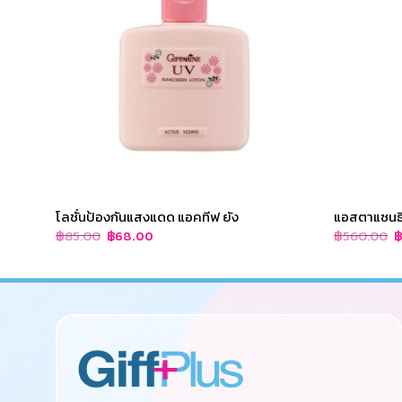
โลชั่นป้องกันแสงแดด แอคทีฟ ยัง
แอสตาแซนธิน
Original
Current
O
฿
85.00
฿
560.00
฿
68.00
price
price
p
was:
is:
w
฿85.00.
฿68.00.
฿