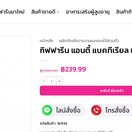
ฟารีนมาใหม่
สินค้าขายดี
อาหารเสริมผู้สูงอายุ
สินค้าก
หน้าหลัก
/
ผลิตภัณฑ์ความงามและของใช้ส่วนตัว
กิฟฟารีน แอนตี้ แบคทีเรียล 
Original
Current
฿
239.99
฿
300.00
price
price
จำนวน กิฟฟารีน แอนตี้ แบคทีเรียล ชาวเวอร์ ครีม ชิ้น
was:
is:
฿300.00.
฿239.99.
หยิบใส่ตะกร้า
รหัสสินค้า:
16943