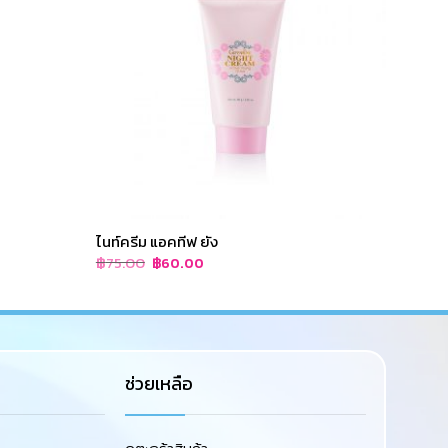
ไนท์ครีม แอคทีฟ ยัง
ไฮยา ซ
Original
Current
฿
75.00
฿
1,20
฿
60.00
price
price
was:
is:
฿75.00.
฿60.00.
ช่วยเหลือ