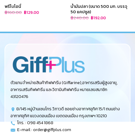
พรีไบโอนี่
น้ำมันปลา (ขนาด 500 มก. บรรจุ
50 แคปซูล)
Original
Current
฿
160.00
฿
129.00
price
price
Original
Current
฿
240.00
฿
192.00
was:
is:
price
price
฿160.00.
฿129.00.
was:
is:
฿240.00.
฿192.00.
ตัวแทนจำหน่ายสินค้ากิฟฟารีน (Giffarine),อาหารเสริมผู้สูงอายุ,
อาหารเสริมกิฟฟารีน และวิตามินกิฟฟารีน หมายเลขสมาชิก
43120476
8/145 หมู่บ้านเซนโทร วิภาวดี ซอยช่างอากาศอุทิศ 15/1 ถนนช่าง
อากาศอุทิศ แขวงดอนเมือง เขตดอนเมือง กรุงเทพฯ 10210
โทร. : 098 454 1868
E-mail :
order@giffplus.com