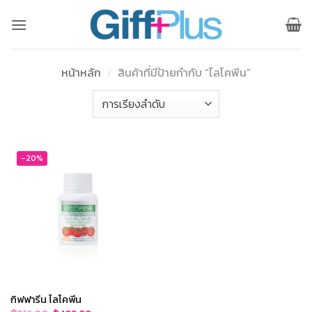
ข้าม
ไป
ยัง
เนื้อหา
หน้าหลัก
/
สินค้าที่มีป้ายกำกับ “ไลโคพีน”
-20%
กิฟฟารีน ไลโคพีน
Original
Current