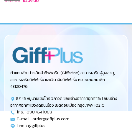
฿
512.00
฿
409.00
price
price
was:
is:
฿512.00.
฿409.00.
ตัวแทนจำหน่ายสินค้ากิฟฟารีน (Giffarine),อาหารเสริมผู้สูงอายุ,
อาหารเสริมกิฟฟารีน และวิตามินกิฟฟารีน หมายเลขสมาชิก
43120476
8/145 หมู่บ้านเซนโทร วิภาวดี ซอยช่างอากาศอุทิศ 15/1 ถนนช่าง
อากาศอุทิศ แขวงดอนเมือง เขตดอนเมือง กรุงเทพฯ 10210
โทร. : 098 454 1868
E-mail :
order@giffplus.com
Line. : @giffplus