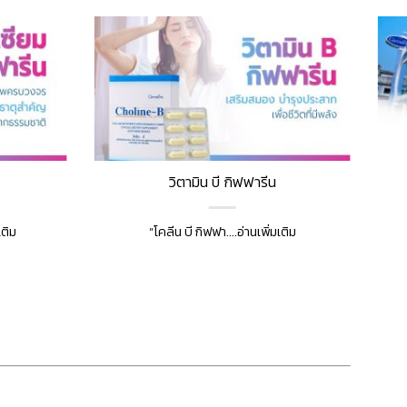
วิตามิน บี กิฟฟารีน
เติม
“โคลีน บี กิฟฟา....อ่านเพิ่มเติม