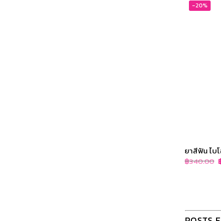
-20%
ยาสีฟัน ไบโอ
O
฿
340.00
p
w
POSTS 