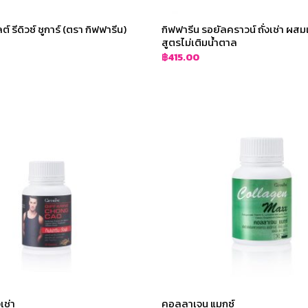
์ รีดิวซ์ ชูการ์ (ตรา กิฟฟารีน)
กิฟฟารีน รอยัลคราวน์ ถั่งเช่า ผสม
สูตรไม่เติมน้ำตาล
฿
415.00
เช่า
คอลลาเจน แมกซ์