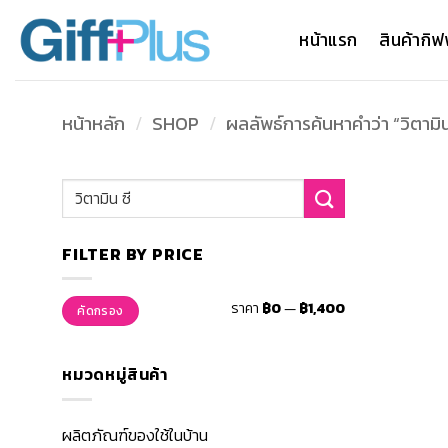
ข้าม
ไป
หน้าแรก
สินค้ากิฟ
ยัง
เนื้อหา
หน้าหลัก
/
SHOP
/
ผลลัพธ์การค้นหาคำว่า “วิตามิน
ค้นหา:
FILTER BY PRICE
ราคา
ราคา
ราคา
฿0
—
฿1,400
คัดกรอง
ต่ำ
สูงสุด
สุด
หมวดหมู่สินค้า
ผลิตภัณฑ์ของใช้ในบ้าน