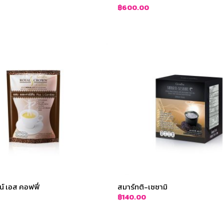
฿
600.00
์ เอส คอฟฟี่
สมาร์ทติ-เซซามิ
฿
140.00