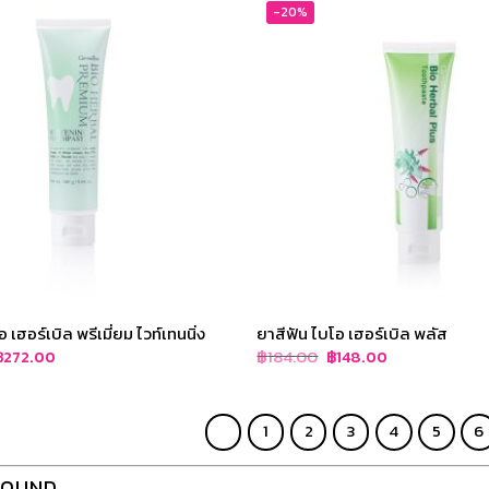
-20%
 เฮอร์เบิล พรีเมี่ยม ไวท์เทนนิ่ง
ยาสีฟัน ไบโอ เฮอร์เบิล พลัส
riginal
Current
Original
Current
฿
184.00
฿
272.00
฿
148.00
rice
price
price
price
as:
is:
was:
is:
฿340.00.
฿272.00.
฿184.00.
฿148.00.
1
2
3
4
5
6
FOUND