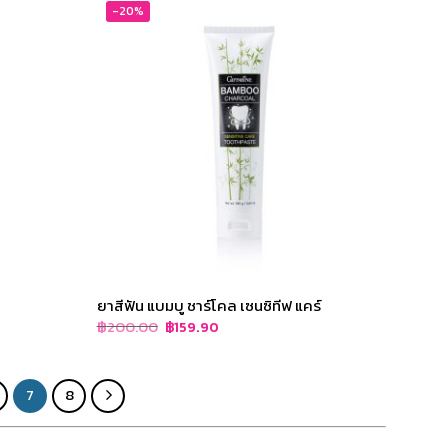
-20%
ยาสีฟัน แบมบู ชาร์โคล เซนซิทีฟ แคร์
Original
Current
฿
200.00
฿
159.90
price
price
was:
is:
฿200.00.
฿159.90.
7
8