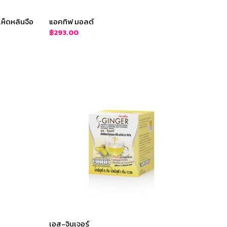
เห็ดหลินจือ
แอคทิฟ มอลต์
฿
293.00
เอส-จินเจอร์