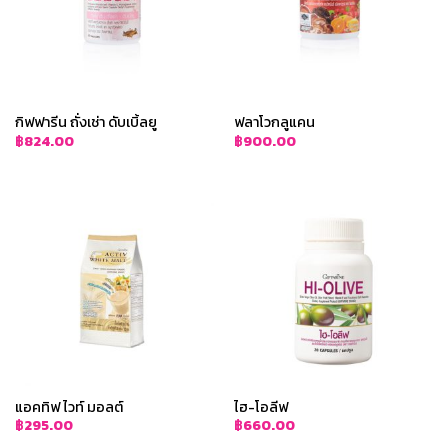
กิฟฟารีน ถั่งเช่า ดับเบิ้ลยู
ฟลาโวกลูแคน
฿
824.00
฿
900.00
แอคทิฟ ไวท์ มอลต์
ไฮ-โอลีฟ
฿
295.00
฿
660.00