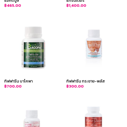
แอคติจูส
แกรนเดอร์
฿
465.00
฿
1,400.00
กิฟฟารีน บาโคพา
กิฟฟารีน กระชาย-พลัส
฿
700.00
฿
300.00