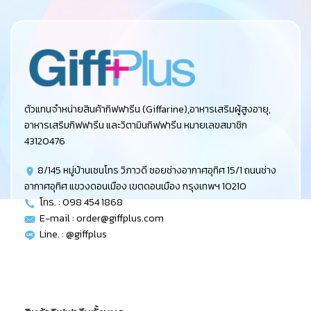
ตัวแทนจำหน่ายสินค้ากิฟฟารีน (Giffarine),อาหารเสริมผู้สูงอายุ,
อาหารเสริมกิฟฟารีน และวิตามินกิฟฟารีน หมายเลขสมาชิก
43120476
8/145 หมู่บ้านเซนโทร วิภาวดี ซอยช่างอากาศอุทิศ 15/1 ถนนช่าง
อากาศอุทิศ แขวงดอนเมือง เขตดอนเมือง กรุงเทพฯ 10210
โทร. : 098 454 1868
E-mail :
order@giffplus.com
Line. : @giffplus