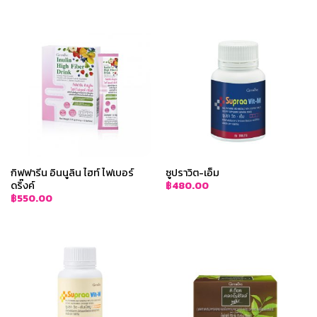
กิฟฟารีน อินนูลิน ไฮท์ ไฟเบอร์
ซูปราวิต-เอ็ม
ดริ๊งค์
฿
480.00
฿
550.00