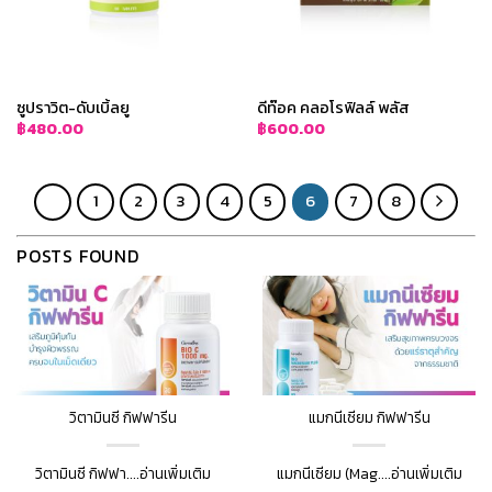
ซูปราวิต-ดับเบิ้ลยู
ดีท๊อค คลอโรฟิลล์ พลัส
฿
480.00
฿
600.00
1
2
3
4
5
6
7
8
POSTS FOUND
วิตามินซี กิฟฟารีน
แมกนีเซียม กิฟฟารีน
วิตามินซี กิฟฟา....อ่านเพิ่มเติม
แมกนีเซียม (Mag....อ่านเพิ่มเติม