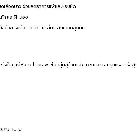
เม็ดเลือดขาว ช่วยลดอาการแพ้และหอบหืด
ัดเท้า และฝีหนอง
ข็งตัวของเลือด ลดความเสี่ยงเส้นเลือดอุดตัน
ังในการใช้งาน โดยเฉพาะในกลุ่มผู้ป่วยที่มีภาวะตับอักเสบรุนแรง หรือผู้ที
งเกิน 40 IU