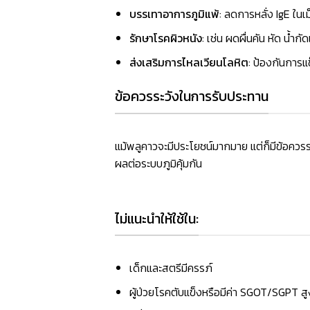
บรรเทาอาการภูมิแพ้
: ลดการหลั่ง IgE ใน
รักษาโรคผิวหนัง
: เช่น ผดผื่นคัน หัด น้ำก
ส่งเสริมการไหลเวียนโลหิต
: ป้องกันการแ
ข้อควรระวังในการรับประทาน
แม้พลูคาวจะมีประโยชน์มากมาย แต่ก็มีข้อควรระว
ผลต่อระบบภูมิคุ้มกัน
ไม่แนะนำให้ใช้ใน:
เด็กและสตรีมีครรภ์
ผู้ป่วยโรคตับแข็งหรือมีค่า SGOT/SGPT สู