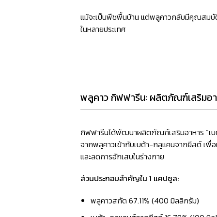
แม้จะเป็นพืชพื้นบ้าน แต่พลูคาวกลับมีคุณสมบ
ในหลายประเทศ
พลูคาว กิฟฟารีน: ผลิตภัณฑ์เสริมอาหา
กิฟฟารีนได้พัฒนาผลิตภัณฑ์เสริมอาหาร “เ
จากพลูคาวเข้ากับเบต้า-กลูแคนจากยีสต์ เพื่อเส
และลดการอักเสบในร่างกาย
ส่วนประกอบสำคัญใน
1
แคปซูล:
พลูคาวสกัด 67.11% (400 มิลลิกรัม)