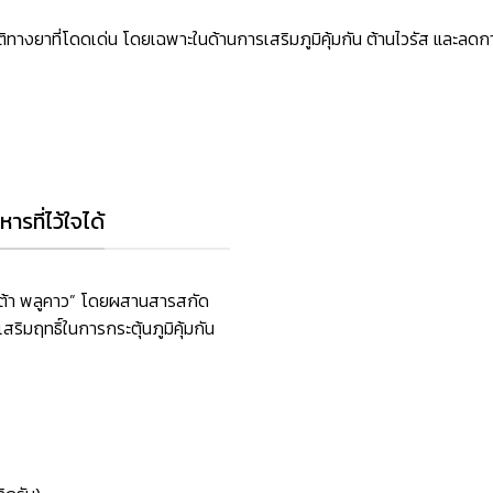
ัติทางยาที่โดดเด่น โดยเฉพาะในด้านการเสริมภูมิคุ้มกัน ต้านไวรัส และลด
รที่ไว้ใจได้
บต้า พลูคาว” โดยผสานสารสกัด
ริมฤทธิ์ในการกระตุ้นภูมิคุ้มกัน