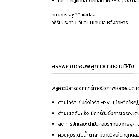
เบต้า-กลูแคนส์จากยีสต์ 16.78% (100 มิลล
ขนาดบรรจุ: 30 แคปซูล
วิธีรับประทาน: วันละ 1 แคปซูล หลังอาหาร
สรรพคุณของพลูคาวตามงานวิจัย
พลูคาวมีสารออกฤทธิ์ทางชีวภาพหลายชนิด เช่
ต้านไวรัส
: ยับยั้งไวรัส HSV-1, ไข้หวัดใหญ
ต้านเซลล์มะเร็ง
: มีฤทธิ์ยับยั้งการเจริญเ
ลดการอักเสบ
: น้ำมันหอมระเหยจากพลูคา
ควบคุมระดับน้ำตาล
: มีงานวิจัยในหนูทดล