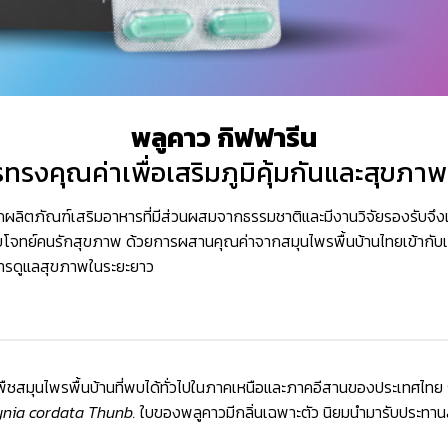
พลูคาว กิฟฟารีน
ทรงคุณค่าเพื่อเสริมภูมิคุ้มกันและสุขภา
อกผลิตภัณฑ์เสริมอาหารที่มีส่วนผสมจากธรรมชาติและมีงานวิจัยรองรับจึงเป
อบโจทย์คนรักสุขภาพ ด้วยการผสานคุณค่าจากสมุนไพรพื้นบ้านไทยเข้ากับเทค
บการดูแลสุขภาพในระยะยาว
เป็นพืชสมุนไพรพื้นบ้านที่พบได้ทั่วไปในภาคเหนือและภาคอีสานของประเทศไทย
nia cordata Thunb.
ใบของพลูคาวมีกลิ่นเฉพาะตัว นิยมนำมารับประทานสด