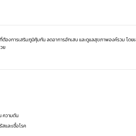
ที่ต้องการเสริมภูมิคุ้มกัน ลดอาการอักเสบ และดูแลสุขภาพองค์รวม โดยเฉพ
ป่วย
าน ความดัน
วรัสและเชื้อโรค