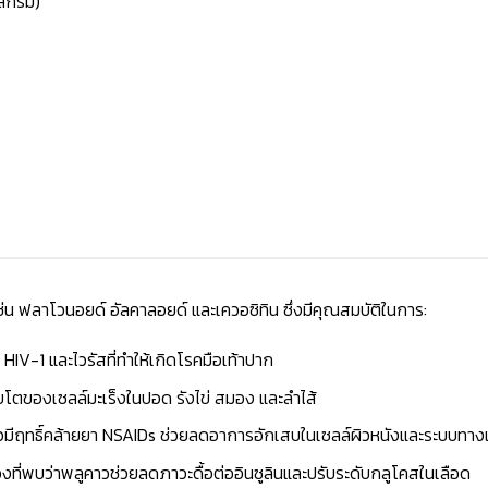
ิกรัม)
น ฟลาโวนอยด์ อัลคาลอยด์ และเควอซิทิน ซึ่งมีคุณสมบัติในการ:
่, HIV-1 และไวรัสที่ทำให้เกิดโรคมือเท้าปาก
ติบโตของเซลล์มะเร็งในปอด รังไข่ สมอง และลำไส้
วมีฤทธิ์คล้ายยา NSAIDs ช่วยลดอาการอักเสบในเซลล์ผิวหนังและระบบทาง
องที่พบว่าพลูคาวช่วยลดภาวะดื้อต่ออินซูลินและปรับระดับกลูโคสในเลือด